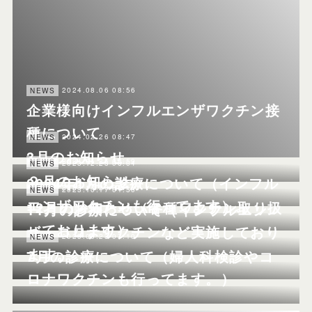
2024.08.06 08:56
NEWS
企業様向けインフルエンザワクチン接
種について
2024.02.26 08:47
NEWS
3月のお知らせ
2024.01.25 08:59
NEWS
2023.12.25 06:04
NEWS
２月のお知らせ
2024年1月の診療について（インフル
2023.11.20 00:10
NEWS
2023.10.17 01:50
NEWS
エンザワクチンも行ってます）。
12月のお知らせ（各種ワクチン取り扱
11月の診療について（インフルエン
っております）
ザ・コロナワクチンなど実施しており
2023.06.23 07:10
NEWS
ます。
7月の診療について（婦人科検診やコ
ロナワクチンも行ってます。）