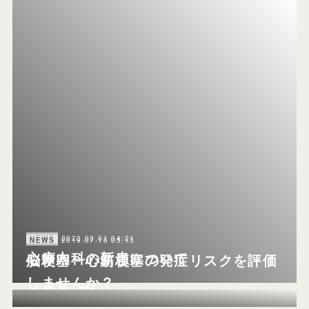
2023.03.01 04:21
NEWS
2019.07.16 05:13
NEWS
心療内科の新患について
脳梗塞・心筋梗塞の発症リスクを評価
しませんか？